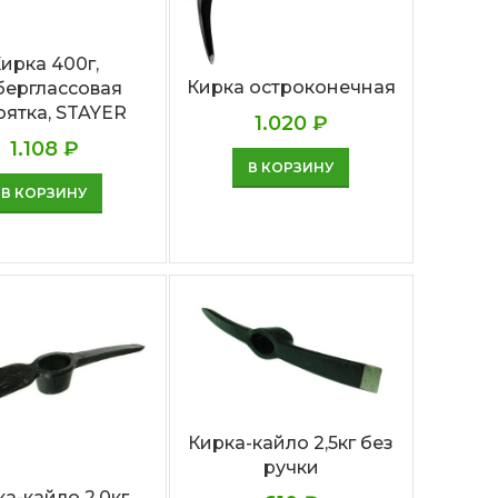
ирка 400г,
Кирка остроконечная
ерглассовая
оятка, STAYER
1.020
₽
1.108
₽
В КОРЗИНУ
В КОРЗИНУ
Кирка-кайло 2,5кг без
ручки
а-кайло 2,0кг