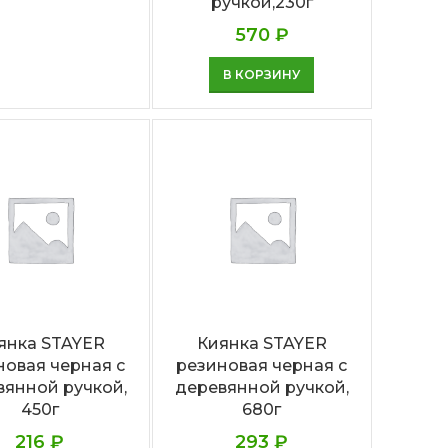
ручкой,230г
570
₽
В КОРЗИНУ
янка STAYER
Киянка STAYER
новая черная с
резиновая черная с
вянной ручкой,
деревянной ручкой,
450г
680г
216
₽
293
₽