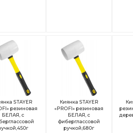
янка STAYER
Киянка STAYER
Ки
FI» резиновая
«PROFI» резиновая
рези
БЕЛАЯ, с
БЕЛАЯ, с
дере
берглассовой
фиберглассовой
ручкой,450г
ручкой,680г