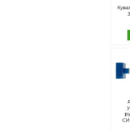
Кува
ру
СИ