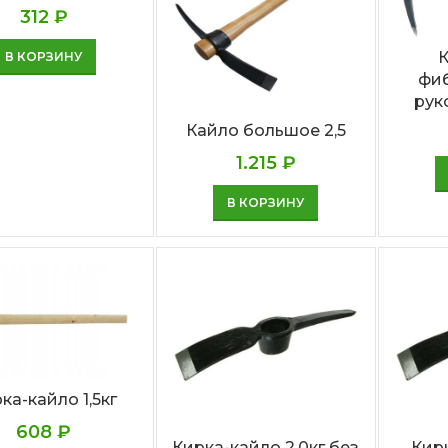
312
₽
К
В КОРЗИНУ
фиб
рук
Кайло большое 2,5
1.215
₽
В КОРЗИНУ
ка-кайло 1,5кг
608
₽
Кирка-кайло 2,0кг без
Кирк