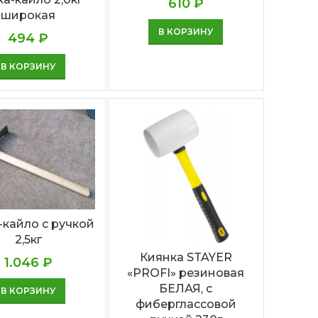
610
₽
широкая
В КОРЗИНУ
494
₽
В КОРЗИНУ
-кайло с ручкой
2,5кг
Киянка STAYER
1.046
₽
«PROFI» резиновая
БЕЛАЯ, с
В КОРЗИНУ
фиберглассовой