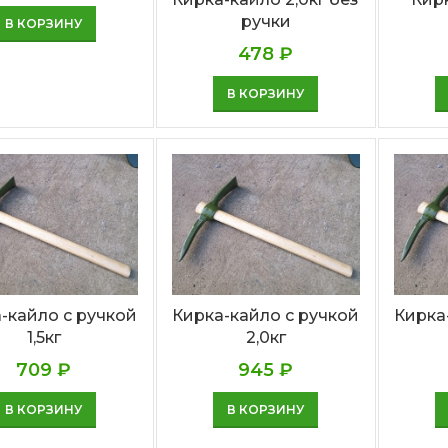
ручки
В КОРЗИНУ
478
₽
В КОРЗИНУ
-кайло с ручкой
Кирка-кайло с ручкой
Кирка
1,5кг
2,0кг
709
₽
945
₽
В КОРЗИНУ
В КОРЗИНУ