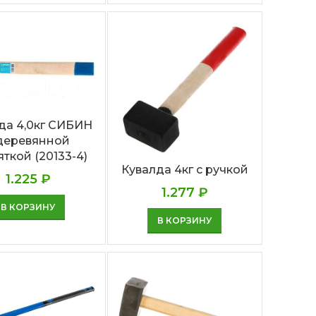
да 4,0кг СИБИН
 деревянной
яткой (20133-4)
Кувалда 4кг с ручкой
1.225
₽
1.277
₽
В КОРЗИНУ
В КОРЗИНУ