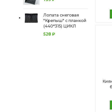
Лопата снеговая
"Крепыш" с планкой
(440*315) ЦИКЛ
528
₽
Кия
б