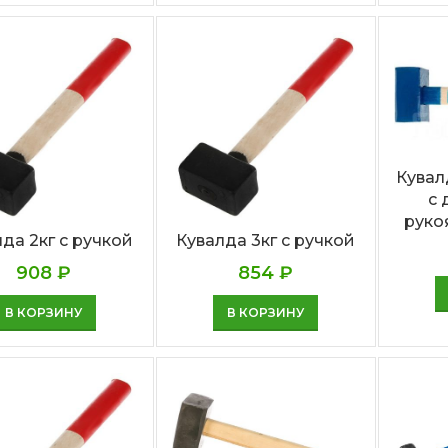
Кувал
с
руко
да 2кг с ручкой
Кувалда 3кг с ручкой
908
₽
854
₽
В КОРЗИНУ
В КОРЗИНУ