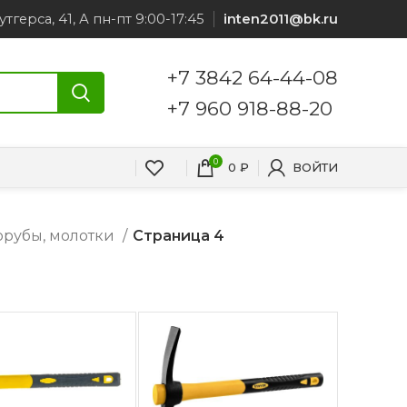
утгерса, 41, А пн-пт 9:00-17:45
inten2011@bk.ru
+7 3842 64-44-08
+7 960 918-88-20
0
0
₽
ВОЙТИ
орубы, молотки
Страница 4