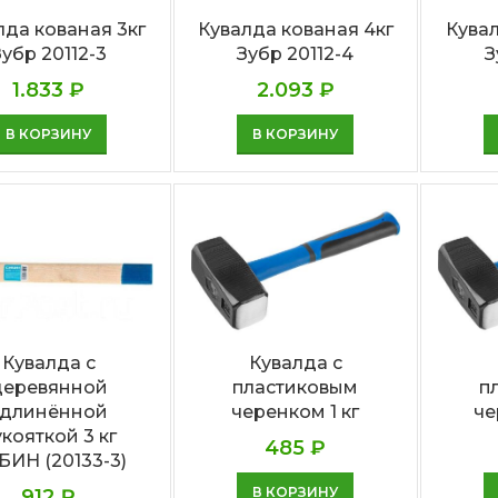
лда кованая 3кг
Кувалда кованая 4кг
Кувал
Зубр 20112-3
Зубр 20112-4
З
1.833
₽
2.093
₽
В КОРЗИНУ
В КОРЗИНУ
Кувалда с
Кувалда с
деревянной
пластиковым
п
удлинённой
черенком 1 кг
че
кояткой 3 кг
485
₽
БИН (20133-3)
В КОРЗИНУ
912
₽