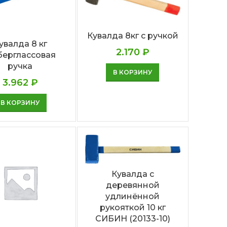
Кувалда 8кг с ручкой
увалда 8 кг
2.170
₽
ерглассовая
ручка
В КОРЗИНУ
3.962
₽
В КОРЗИНУ
Кувалда с
деревянной
удлинённой
рукояткой 10 кг
СИБИН (20133-10)