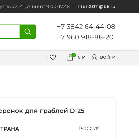
утгерса, 41, А пн-пт 9:00-17:45
inten2011@bk.ru
+7 3842 64-44-08
+7 960 918-88-20
0
0
₽
ВОЙТИ
еренок для граблей D-25
СТРАНА
РОССИЯ