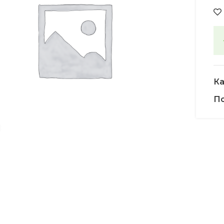
Ка
По
Увеличить