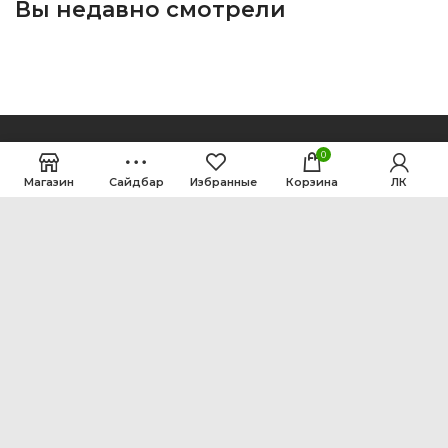
Вы недавно смотрели
0
Магазин
Сайдбар
Избранные
Корзина
ЛК
ООО Интен
Кемеровская область-Кузбасс, г. Кемерово, ул.
Рутгерса, 41, А
+7 3842 64-18-90