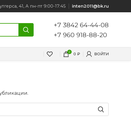
утгерса, 41, А пн-пт 9:00-17:45
inten2011@bk.ru
+7 3842 64-44-08
+7 960 918-88-20
0
0
₽
ВОЙТИ
публикации.