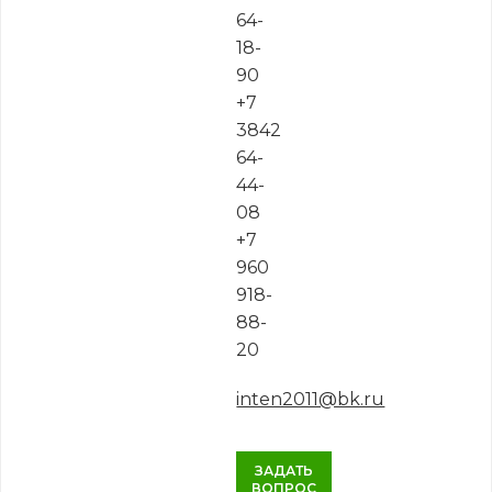
64-
18-
90
+7
3842
64-
44-
08
+7
960
918-
88-
20
inten2011@bk.ru
ЗАДАТЬ
ВОПРОС