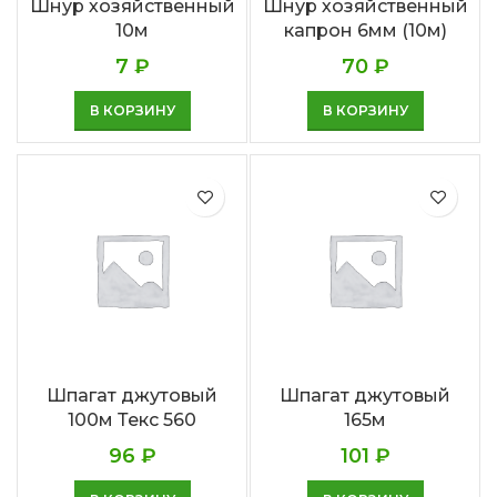
Шнур хозяйственный
Шнур хозяйственный
10м
капрон 6мм (10м)
7
₽
70
₽
В КОРЗИНУ
В КОРЗИНУ
Шпагат джутовый
Шпагат джутовый
100м Текс 560
165м
96
₽
101
₽