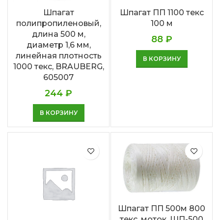
Шпагат
Шпагат ПП 1100 текс
полипропиленовый,
100 м
длина 500 м,
88
₽
диаметр 1,6 мм,
линейная плотность
В КОРЗИНУ
1000 текс, BRAUBERG,
605007
244
₽
В КОРЗИНУ
Шпагат ПП 500м 800
текс, моток, ШП-500