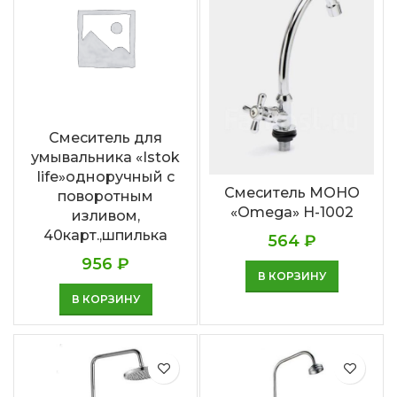
Смеситель для
умывальника «Istok
life»одноручный с
Смеситель МОНО
поворотным
«Omega» Н-1002
изливом,
40карт.,шпилька
564
₽
956
₽
В КОРЗИНУ
В КОРЗИНУ