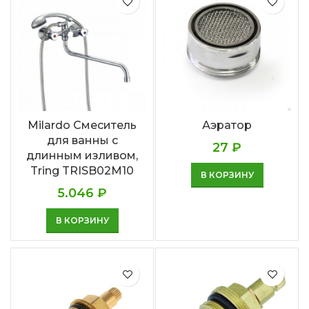
Milardo Смеситель
Аэратор
для ванны с
27
₽
длинным изливом,
Tring TRISB02M10
В КОРЗИНУ
5.046
₽
В КОРЗИНУ