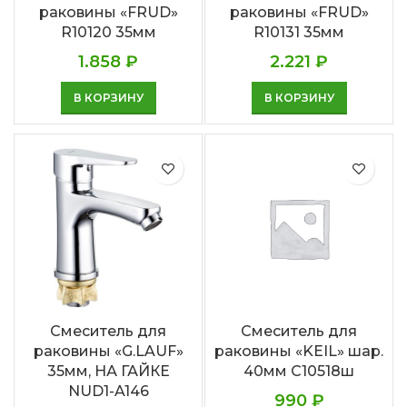
раковины «FRUD»
раковины «FRUD»
R10120 35мм
R10131 35мм
1.858
₽
2.221
₽
В КОРЗИНУ
В КОРЗИНУ
Смеситель для
Смеситель для
раковины «G.LAUF»
раковины «KEIL» шар.
35мм, НА ГАЙКЕ
40мм С10518ш
NUD1-A146
990
₽