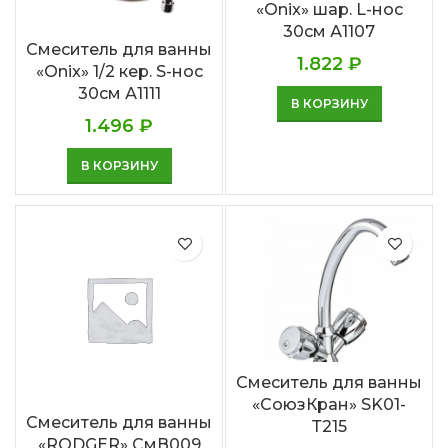
«Onix» шар. L-нос
30см А1107
Смеситель для ванны
1.822
₽
«Onix» 1/2 кер. S-нос
30см А1111
В КОРЗИНУ
1.496
₽
В КОРЗИНУ
Смеситель для ванны
«СоюзКран» SK01-
Смеситель для ванны
Т215
«RODGER» СмВ009