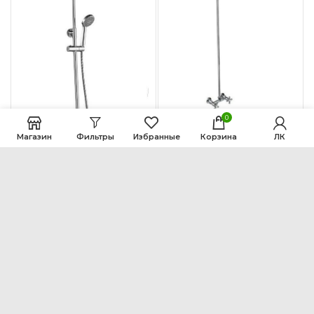
0
Смеситель
Магазин
Фильтры
Избранные
Корзина
ЛК
стационарный
длинный гусак для
душа
Смеситель
1.903
₽
одноручный для
душа с верхней
В КОРЗИНУ
лейкой
5.244
₽
В КОРЗИНУ