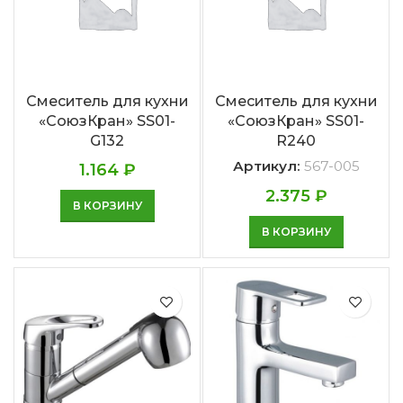
Смеситель для кухни
Смеситель для кухни
«СоюзКран» SS01-
«СоюзКран» SS01-
G132
R240
Артикул:
567-005
1.164
₽
2.375
₽
В КОРЗИНУ
В КОРЗИНУ