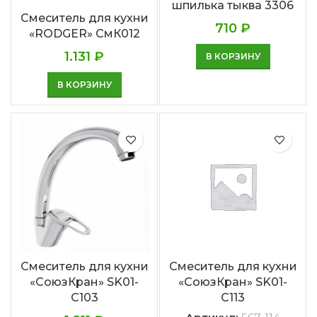
шпилька тыква 3306
Смеситель для кухни
710
₽
«RODGER» СмК012
1.131
₽
В КОРЗИНУ
В КОРЗИНУ
Смеситель для кухни
Смеситель для кухни
«СоюзКран» SK01-
«СоюзКран» SK01-
C103
C113