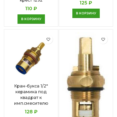
крест 1292
125
₽
110
₽
В КОРЗИНУ
В КОРЗИНУ
Кран-букса 1/2″
керамика под
квадрат к
имп.смесителю
128
₽