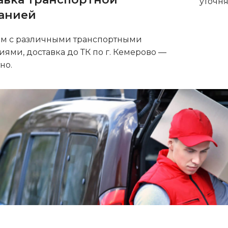
уточн
анией
ем с различными транспортными
ями, доставка до ТК по г. Кемерово —
но.