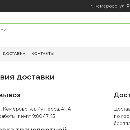
г. Кемерово, ул. Р
ДОСТАВКА
КОНТАКТЫ
вия доставки
вывоз
Дос
. Кемерово, ул. Рутгерса, 41, А
Доста
аботы: пн-пт 9:00-17:45
по гор
беспла
авка транспортной