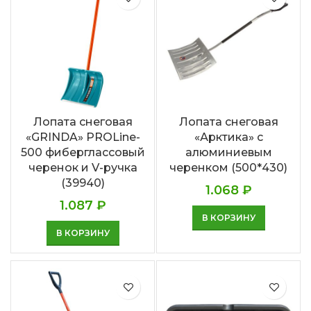
Лопата снеговая
Лопата снеговая
«GRINDA» PROLine-
«Арктика» с
500 фиберглассовый
алюминиевым
черенок и V-ручка
черенком (500*430)
(39940)
1.068
₽
1.087
₽
В КОРЗИНУ
В КОРЗИНУ