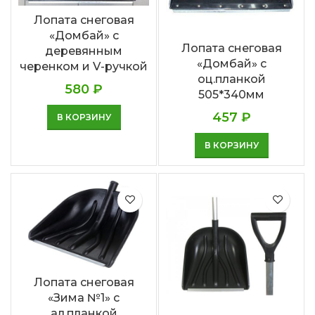
Лопата снеговая
«Домбай» с
Лопата снеговая
деревянным
«Домбай» с
черенком и V-ручкой
оц.планкой
580
₽
505*340мм
457
₽
В КОРЗИНУ
В КОРЗИНУ
Лопата снеговая
«Зима №1» с
ал.планкой