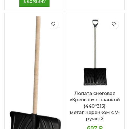
В КОРЗИНУ
Лопата снеговая
«Крепыш» с планкой
(440*315),
метал.черенком с V-
ручкой
697
₽