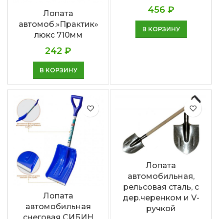
456
₽
Лопата
автомоб.»Практик»
В КОРЗИНУ
люкс 710мм
242
₽
В КОРЗИНУ
Лопата
автомобильная,
рельсовая сталь, с
Лопата
дер.черенком и V-
автомобильная
ручкой
снеговая СИБИН