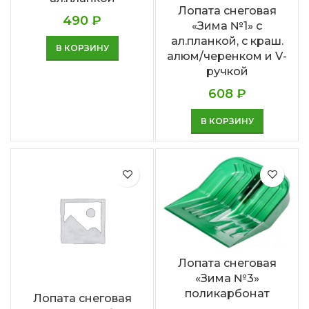
Лопата снеговая
490
₽
«Зима №1» с
ал.планкой, с краш.
В КОРЗИНУ
алюм/черенком и V-
ручкой
608
₽
В КОРЗИНУ
Лопата снеговая
«Зима №3»
поликарбонат
Лопата снеговая