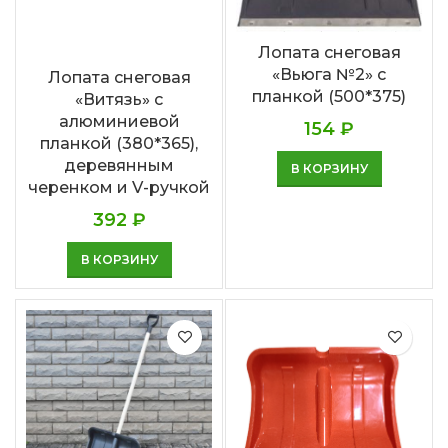
Лопата снеговая
«Вьюга №2» с
Лопата снеговая
планкой (500*375)
«Витязь» с
алюминиевой
154
₽
планкой (380*365),
деревянным
В КОРЗИНУ
черенком и V-ручкой
392
₽
В КОРЗИНУ