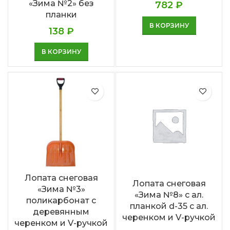
«Зима №2» без
782
₽
планки
В КОРЗИНУ
138
₽
В КОРЗИНУ
Лопата снеговая
Лопата снеговая
«Зима №3»
«Зима №8» с ал.
поликарбонат с
планкой d-35 с ал.
деревянным
черенком и V-ручкой
черенком и V-ручкой