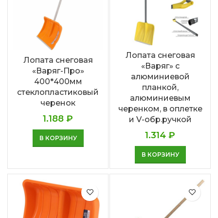
Лопата снеговая
Лопата снеговая
«Варяг» с
«Варяг-Про»
алюминиевой
400*400мм
планкой,
стеклопластиковый
алюминиевым
черенок
черенком, в оплетке
1.188
₽
и V-обр.ручкой
1.314
₽
В КОРЗИНУ
В КОРЗИНУ