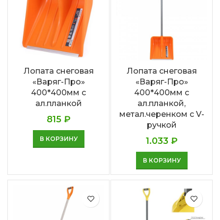
Лопата снеговая
Лопата снеговая
«Варяг-Про»
«Варяг-Про»
400*400мм с
400*400мм с
ал.планкой
ал.планкой,
метал.черенком с V-
815
₽
ручкой
В КОРЗИНУ
1.033
₽
В КОРЗИНУ