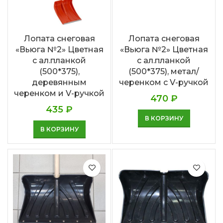
Лопата снеговая
Лопата снеговая
«Вьюга №2» Цветная
«Вьюга №2» Цветная
с ал.планкой
с ал.планкой
(500*375),
(500*375), метал/
деревянным
черенком с V-ручкой
черенком и V-ручкой
470
₽
435
₽
В КОРЗИНУ
В КОРЗИНУ