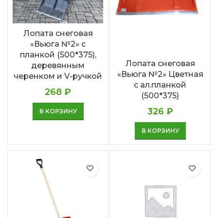
Лопата снеговая
«Вьюга №2» с
планкой (500*375),
Лопата снеговая
деревянным
«Вьюга №2» Цветная
черенком и V-ручкой
с ал.планкой
268
₽
(500*375)
326
₽
В КОРЗИНУ
В КОРЗИНУ