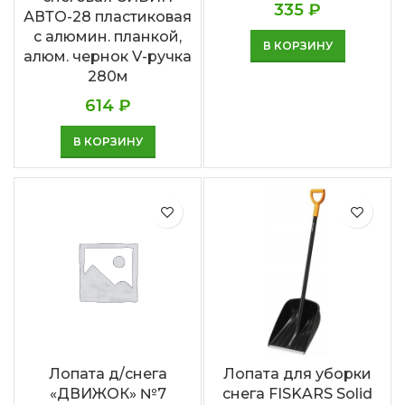
335
₽
АВТО-28 пластиковая
с алюмин. планкой,
В КОРЗИНУ
алюм. чернок V-ручка
280м
614
₽
В КОРЗИНУ
Лопата д/снега
Лопата для уборки
«ДВИЖОК» №7
снега FISKARS Solid