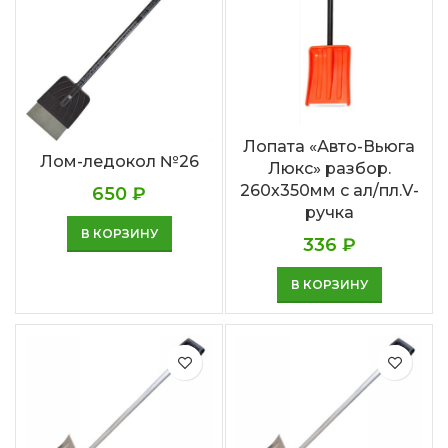
Лопата «Авто-Вьюга
Лом-ледокол №26
Люкс» разбор.
260х350мм с ал/пл.V-
650
₽
ручка
В КОРЗИНУ
336
₽
В КОРЗИНУ