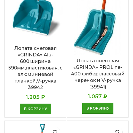
Лопата снеговая
«GRINDA» Alu-
Лопата снеговая
600,ширина
«GRINDA» PROLine-
590мм,пластиковая, с
400 фиберглассовый
алюминиевой
черенок и V-ручка
планкой,V-ручка
(39941)
39942
1.057
₽
1.205
₽
В КОРЗИНУ
В КОРЗИНУ