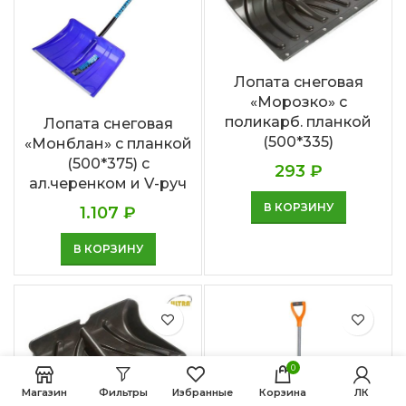
Лопата снеговая
«Морозко» с
поликарб. планкой
Лопата снеговая
(500*335)
«Монблан» с планкой
(500*375) с
293
₽
ал.черенком и V-руч
В КОРЗИНУ
1.107
₽
В КОРЗИНУ
0
Магазин
Фильтры
Избранные
Корзина
ЛК