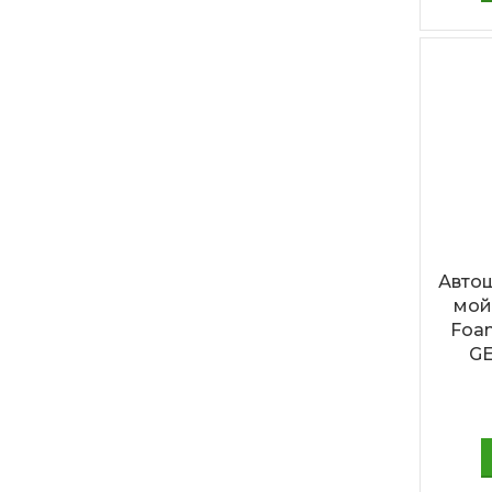
Автош
мой
Foam
GE