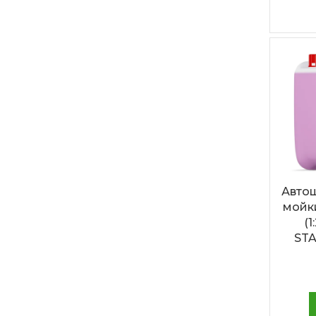
Автош
мойки
(1
ST