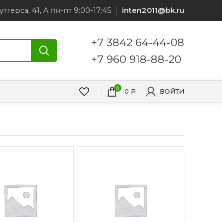
утгерса, 41, А пн-пт 9:00-17:45
inten2011@bk.ru
+7 3842 64-44-08
+7 960 918-88-20
0
0
₽
ВОЙТИ