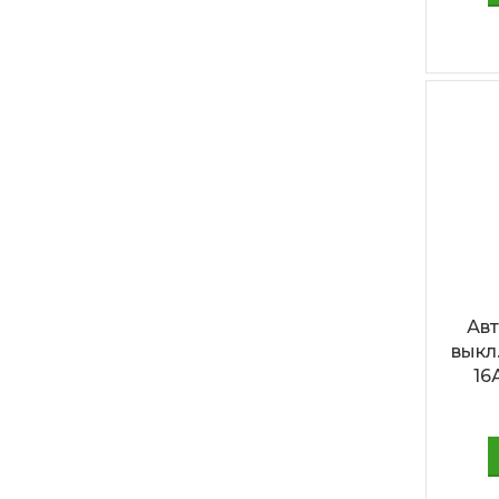
Ав
выкл.
16