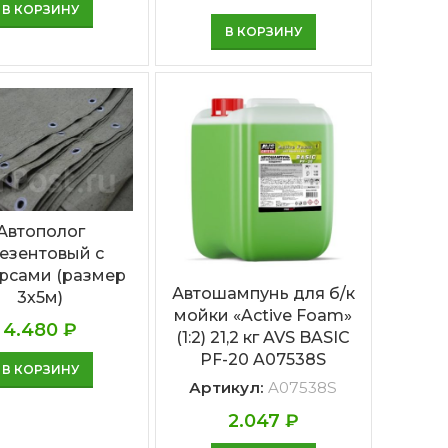
В КОРЗИНУ
В КОРЗИНУ
Автополог
езентовый с
рсами (размер
Автошампунь для б/к
3х5м)
мойки «Active Foam»
4.480
₽
(1:2) 21,2 кг AVS BASIC
PF-20 A07538S
В КОРЗИНУ
Артикул:
A07538S
2.047
₽