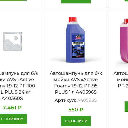
ампунь для б/к
Автошампунь для б/к
Автош
ки AVS «Active
мойки AVS «Active
мойк
» 1:9-12 PF-100
Foam» 1:9-12 PF-95
PF-2
L PLUS 24 кг
PLUS 1 л A40596S
А40360S
Артикул:
A40596S
7.461
₽
550
₽
В КОРЗИНУ
В КОРЗИНУ