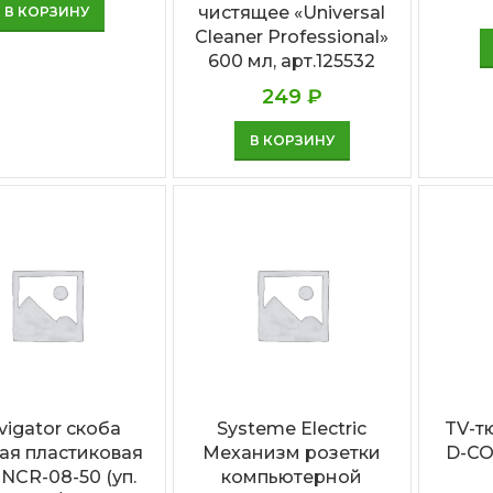
чистящее «Universal
В КОРЗИНУ
Cleaner Professional»
600 мл, арт.125532
249
₽
В КОРЗИНУ
vigator скоба
Systeme Electric
TV-т
лая пластиковая
Механизм розетки
D-C
NCR-08-50 (уп.
компьютерной