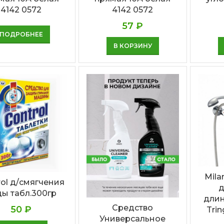
4142 0572
4142 0572
57
₽
ПОДРОБНЕЕ
В КОРЗИНУ
Mila
rol д/смягчения
д
ы табл.300гр
длин
Cредство
50
₽
Tri
Универсальное