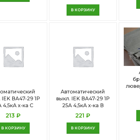
В КОРЗИНУ
бр
люве
томатический
Автоматический
 IEK ВА47-29 1P
выкл. IEK ВА47-29 1P
А 4,5кА х-ка С
25А 4,5кА х-ка В
213
₽
221
₽
В КОРЗИНУ
В КОРЗИНУ