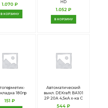
HD
1.070
₽
1.052
₽
В КОРЗИНУ
В КОРЗИНУ
тогерметик-
Автоматический
кладка 180гр
выкл. DEKraft ВА101
2P 20А 4,5кА х-ка С
151
₽
544
₽