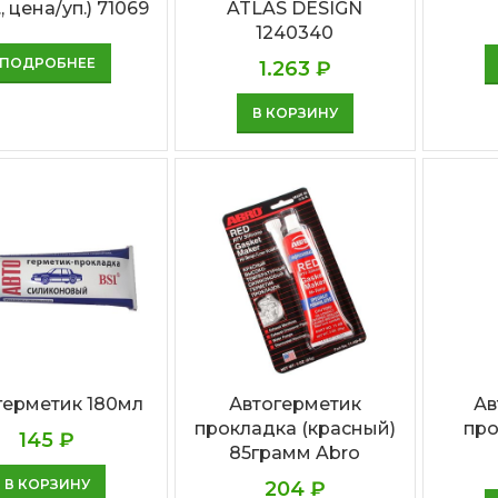
, цена/уп.) 71069
ATLAS DESIGN
1240340
ПОДРОБНЕЕ
1.263
₽
В КОРЗИНУ
герметик 180мл
Автогерметик
Ав
прокладка (красный)
про
145
₽
85грамм Abro
В КОРЗИНУ
204
₽