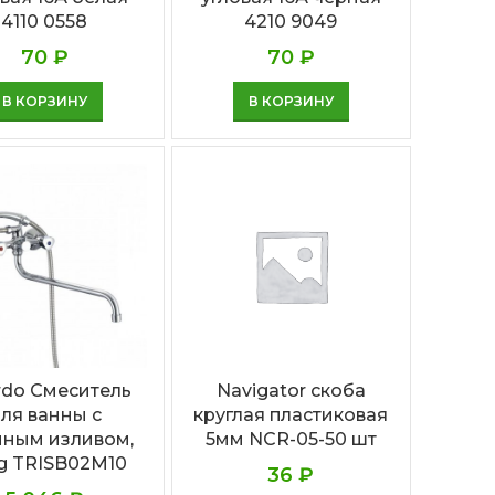
4110 0558
4210 9049
70
₽
70
₽
В КОРЗИНУ
В КОРЗИНУ
rdo Смеситель
Navigator скоба
ля ванны с
круглая пластиковая
ным изливом,
5мм NCR-05-50 шт
ng TRISB02M10
36
₽