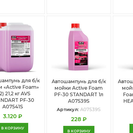
ампунь для б/к
Автошампунь для б/к
Автош
 «Active Foam»
мойки Active Foam
мойк
:2) 21,2 кг AVS
PF-30 STANDART 1л
Foa
ANDART PF-30
А07539S
HEA
A07541S
Артикул:
А07539S
3.120
₽
228
₽
В КОРЗИНУ
В КОРЗИНУ