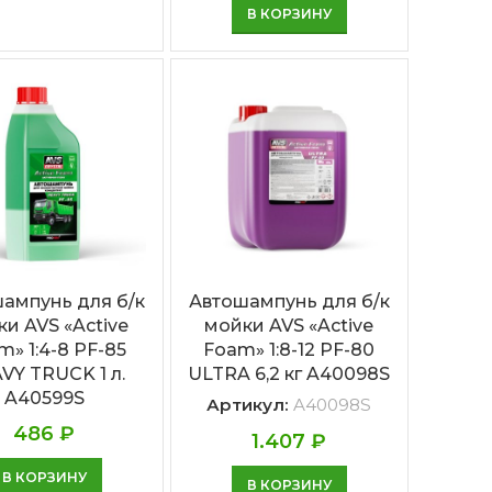
В КОРЗИНУ
ампунь для б/к
Автошампунь для б/к
и AVS «Active
мойки AVS «Active
m» 1:4-8 PF-85
Foam» 1:8-12 PF-80
VY TRUCK 1 л.
ULTRA 6,2 кг A40098S
A40599S
Артикул:
A40098S
486
₽
1.407
₽
В КОРЗИНУ
В КОРЗИНУ