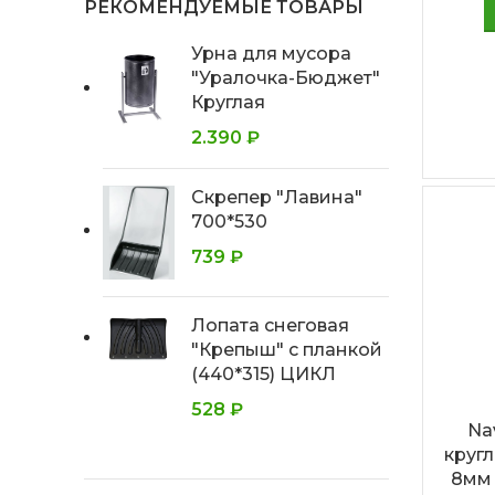
РЕКОМЕНДУЕМЫЕ ТОВАРЫ
Урна для мусора
"Уралочка-Бюджет"
Круглая
2.390
₽
Скрепер "Лавина"
700*530
739
₽
Лопата снеговая
"Крепыш" с планкой
(440*315) ЦИКЛ
528
₽
Na
круг
8мм 