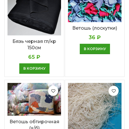
Ветошь (лоскутки)
36
₽
Бязь черная гл/кр
150см
В КОРЗИНУ
65
₽
В КОРЗИНУ
Ветошь обтирочная
(х/б)