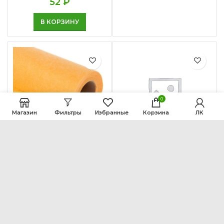
52
₽
В КОРЗИНУ
0
Магазин
Фильтры
Избранные
Корзина
ЛК
Полотно
Полотно С-30
протирочное для
223
₽
пола 0,45*500м
(160гр/м.кв.)
В КОРЗИНУ
72
₽
В КОРЗИНУ