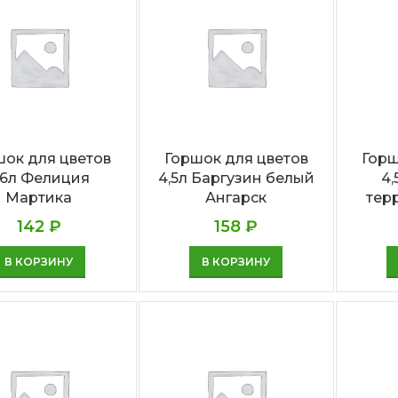
шок для цветов
Горшок для цветов
Горш
,6л Фелиция
4,5л Баргузин белый
4,
Мартика
Ангарск
тер
142
₽
158
₽
В КОРЗИНУ
В КОРЗИНУ