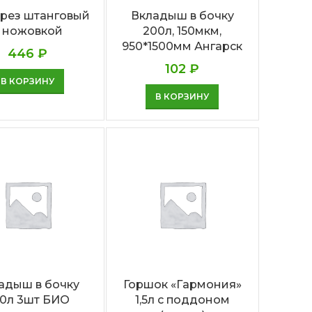
орез штанговый
Вкладыш в бочку
 ножовкой
200л, 150мкм,
950*1500мм Ангарск
446
₽
102
₽
В КОРЗИНУ
В КОРЗИНУ
адыш в бочку
Горшок «Гармония»
0л 3шт БИО
1,5л с поддоном