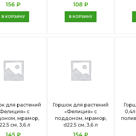
156
₽
108
₽
В КОРЗИНУ
В КОРЗИНУ
к для растений
Горшок для растений
Горш
Фелиция» с
«Фелиция» с
0,4
оном, мрамор,
поддоном, мрамор,
поли
22.5 см, 3,6 л
d22.5 см, 3,6 л
145
₽
154
₽