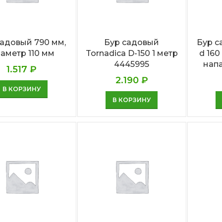
садовый 790 мм,
Бур садовый
Бур с
аметр 110 мм
Tornadica D-150 1 метр
d 160
4445995
напа
1.517
₽
2.190
₽
В КОРЗИНУ
В КОРЗИНУ