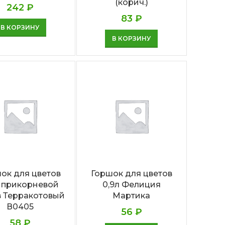
(корич.)
242
₽
83
₽
В КОРЗИНУ
В КОРЗИНУ
ок для цветов
Горшок для цветов
л прикорневой
0,9л Фелиция
в Терракотовый
Мартика
В0405
56
₽
58
₽