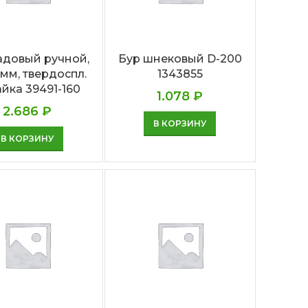
адовый ручной,
Бур шнековый D-200
 мм, твердоспл.
1343855
йка 39491-160
1.078
₽
2.686
₽
В КОРЗИНУ
В КОРЗИНУ