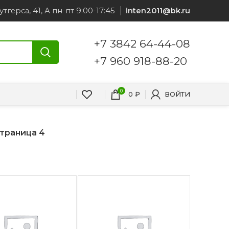
утгерса, 41, А пн-пт 9:00-17:45
inten2011@bk.ru
+7 3842 64-44-08
+7 960 918-88-20
0
0
₽
ВОЙТИ
траница 4