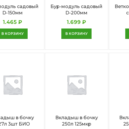
модуль садовый
Бур-модуль садовый
Ветк
D-150мм
D-200мм
с
1.465
₽
1.699
₽
В КОРЗИНУ
В КОРЗИНУ
адыш в бочку
Вкладыш в бочку
Вкл
27л 3шт БИО
250л 125мкр
25