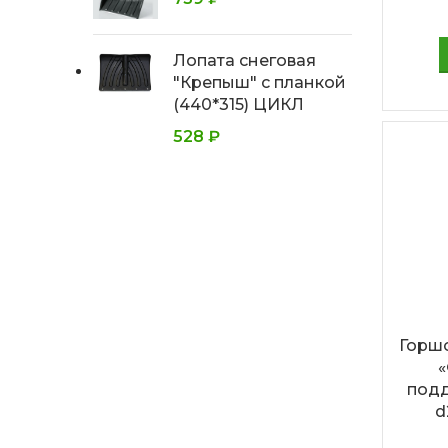
Лопата снеговая
"Крепыш" с планкой
(440*315) ЦИКЛ
528
₽
Горшо
«
подд
d