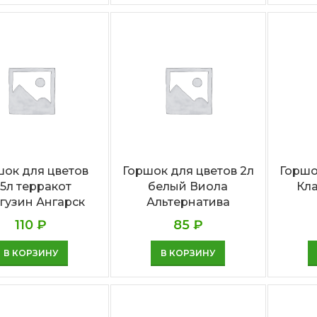
шок для цветов
Горшок для цветов 2л
Горшо
,5л терракот
белый Виола
Кл
гузин Ангарск
Альтернатива
110
₽
85
₽
В КОРЗИНУ
В КОРЗИНУ