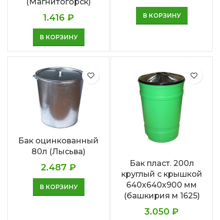
(Магнитогорск)
В КОРЗИНУ
1.416
₽
В КОРЗИНУ
Бак оцинкованный
80л (Лысьва)
Бак пласт. 200л
2.487
₽
круглый с крышкой
640х640х900 мм
В КОРЗИНУ
(башкирия м 1625)
3.050
₽