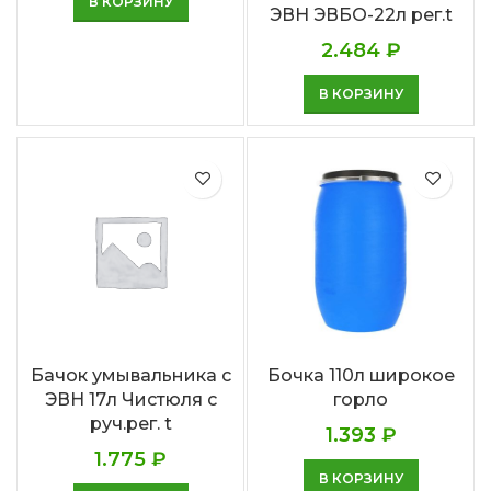
В КОРЗИНУ
ЭВН ЭВБО-22л рег.t
2.484
₽
В КОРЗИНУ
Бачок умывальника с
Бочка 110л широкое
ЭВН 17л Чистюля с
горло
руч.рег. t
1.393
₽
1.775
₽
В КОРЗИНУ