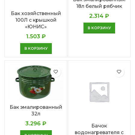
18л белый рябчик
Бак хозяйственный
2.314
₽
100Л с крышкой
«ЮНИС»
В КОРЗИНУ
1.503
₽
В КОРЗИНУ
Бак эмалированный
32л
3.296
₽
Бачок
водонагревателя с