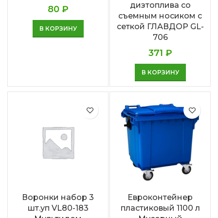
дизтоплива со
80
₽
съемным носиком с
сеткой ГЛАВДОР GL-
В КОРЗИНУ
706
371
₽
В КОРЗИНУ
Воронки набор 3
Евроконтейнер
шт.уп VL80-183
пластиковый 1100 л