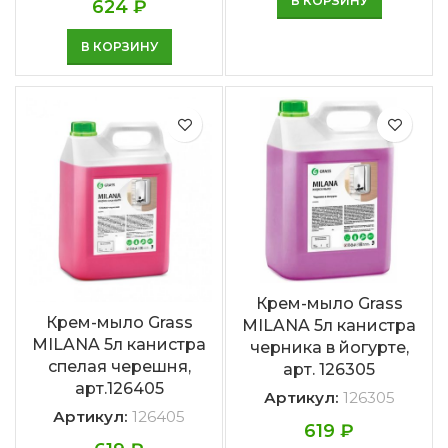
В КОРЗИНУ
624
₽
В КОРЗИНУ
Крем-мыло Grass
Крем-мыло Grass
MILANA 5л канистра
MILANA 5л канистра
черника в йогурте,
спелая черешня,
арт. 126305
арт.126405
Артикул:
126305
Артикул:
126405
619
₽