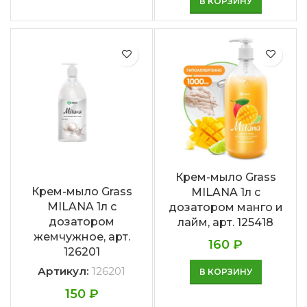
В КОРЗИНУ
Крем-мыло Grass
Крем-мыло Grass
MILANA 1л с
MILANA 1л с
дозатором манго и
дозатором
лайм, арт. 125418
жемчужное, арт.
160
₽
126201
Артикул:
126201
В КОРЗИНУ
150
₽