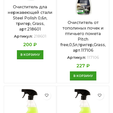
Очиститель дла
нержавеющей стали
Steel Polish 0,6л,
Очиститель от
тригер, Grass,
тополиных почек и
арт.218601
птичьего помета
Артикул:
218601
Pitch
200
₽
free,0,5л,тригер,Grass,
арт.117106
В КОРЗИНУ
Артикул:
117106
227
₽
В КОРЗИНУ