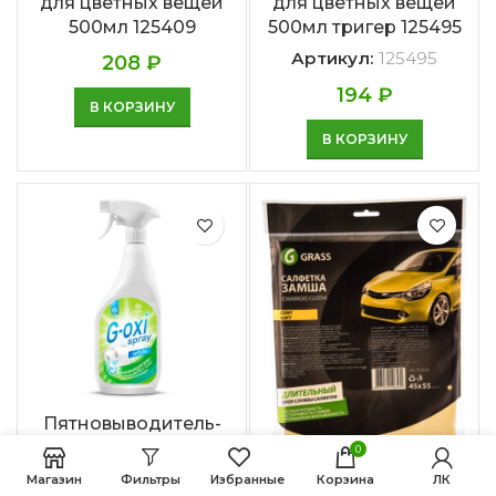
для цветных вещей
для цветных вещей
500мл 125409
500мл тригер 125495
Артикул:
125495
208
₽
194
₽
В КОРЗИНУ
В КОРЗИНУ
Пятновыводитель-
отбеливатель G-oxi,
0
тригер 500мл 125494
Салфетка замша Profi
Магазин
Фильтры
Избранные
Корзина
ЛК