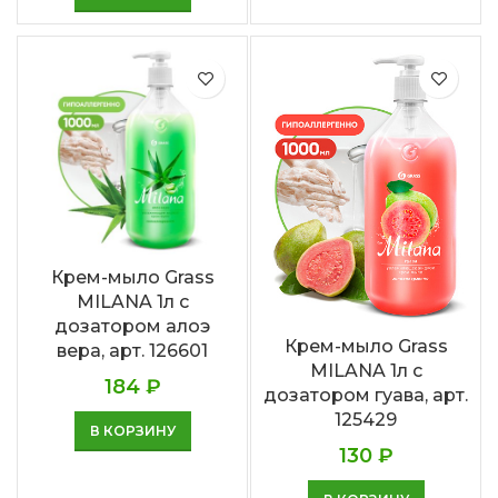
Крем-мыло Grass
MILANA 1л с
дозатором алоэ
Крем-мыло Grass
вера, арт. 126601
MILANA 1л с
184
₽
дозатором гуава, арт.
125429
В КОРЗИНУ
130
₽