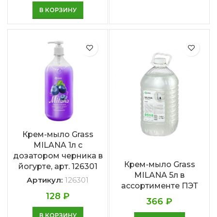
В КОРЗИНУ
Крем-мыло Grass
MILANA 1л с
дозатором черника в
Крем-мыло Grass
йогурте, арт. 126301
MILANA 5л в
Артикул:
126301
ассортименте ПЭТ
128
₽
366
₽
В КОРЗИНУ