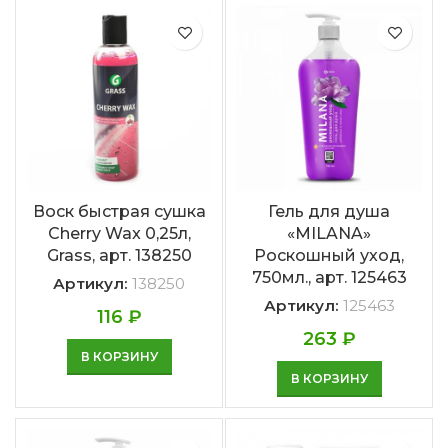
Воск быстрая сушка
Гель для душа
Cherry Wax 0,25л,
«MILANA»
Grass, арт. 138250
Роскошный уход,
750мл., арт. 125463
Артикул:
138250
Артикул:
125463
116
₽
263
₽
В КОРЗИНУ
В КОРЗИНУ