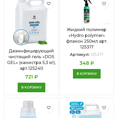
Жидкий полимер
«Hydro polymer»
флакон 250мл арт.
125317
Дезинфицирующий
Артикул:
125317
чистящий гель «DOS
GEL» (канистра 5,3 кг),
348
₽
арт.125240
В КОРЗИНУ
721
₽
В КОРЗИНУ