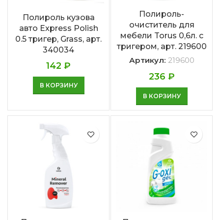
Полироль-
Полироль кузова
очиститель для
авто Express Polish
мебели Torus 0,6л. с
0.5 тригер, Grass, арт.
тригером, арт. 219600
340034
Артикул:
219600
142
₽
236
₽
В КОРЗИНУ
В КОРЗИНУ