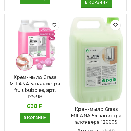
В КОРЗИНУ
Крем-мыло Grass
MILANA 5л канистра
fruit bubbles, арт.
125318
628
₽
Крем-мыло Grass
MILANA 5л канистра
В КОРЗИНУ
алоэ вера 126605
Артикул:
126605