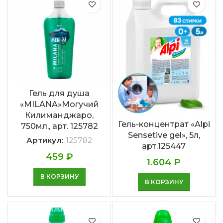
Гель для душа
«MILANA»Могучий
Килиманджаро,
Гель-концентрат «Alpi
750мл., арт. 125782
Sensetive gel», 5л,
Артикул:
125782
арт.125447
459
₽
1.604
₽
В КОРЗИНУ
В КОРЗИНУ