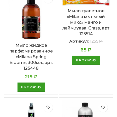
Мыло туалетное
«Milana мыльный
микс» манго и
лайм,гуава, Grass, арт
125514
Артикул:
125514
Мыло жидкое
65
₽
парфюмированное
«Milana Spring
В КОРЗИНУ
Bloom», 300мл., арт.
125448
219
₽
В КОРЗИНУ