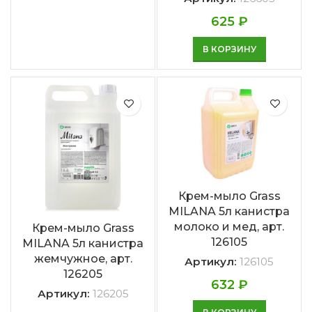
625
₽
В КОРЗИНУ
Крем-мыло Grass
MILANA 5л канистра
молоко и мед, арт.
Крем-мыло Grass
126105
MILANA 5л канистра
жемчужное, арт.
Артикул:
126105
126205
632
₽
Артикул:
126205