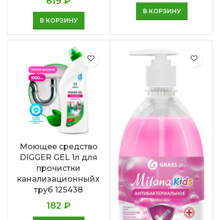
619
₽
В КОРЗИНУ
В КОРЗИНУ
Моющее средство
DIGGER GEL 1л для
прочистки
канализационныйх
труб 125438
182
₽