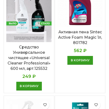
Активная пена Sintec
Active Foam Magic 1л,
801782
Cредство
562
₽
Универсальное
чистящее «Universal
В КОРЗИНУ
Cleaner Professional»
600 мл, арт.125532
249
₽
В КОРЗИНУ