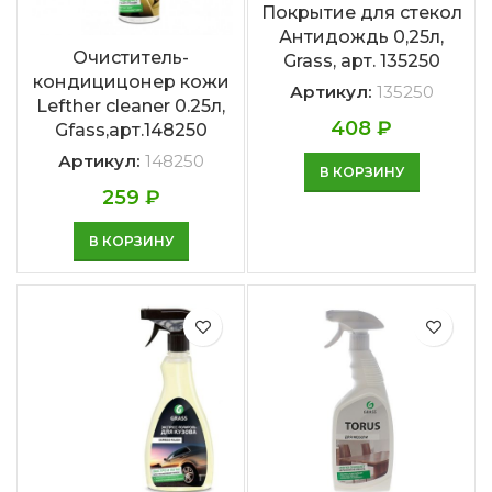
Покрытие для стекол
Антидождь 0,25л,
Очиститель-
Grass, арт. 135250
кондицицонер кожи
Артикул:
135250
Lefther cleaner 0.25л,
408
₽
Gfass,арт.148250
Артикул:
148250
В КОРЗИНУ
259
₽
В КОРЗИНУ