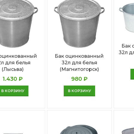
Бак 
32л д
 оцинкованный
Бак оцинкованный
2л для белья
32л для белья
(Лысьва)
(Магнитогорск)
1.430
₽
980
₽
В КОРЗИНУ
В КОРЗИНУ