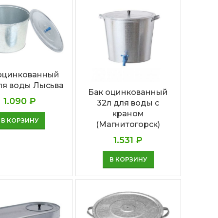
оцинкованный
ля воды Лысьва
Бак оцинкованный
1.090
₽
32л для воды с
краном
В КОРЗИНУ
(Магнитогорск)
1.531
₽
В КОРЗИНУ