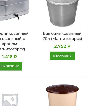
оцинкованный
Бак оцинкованный
л овальный с
70л (Магнитогорск)
краном
2.752
₽
агнитогорск)
В КОРЗИНУ
1.416
₽
В КОРЗИНУ