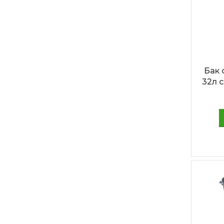
Бак
32л 