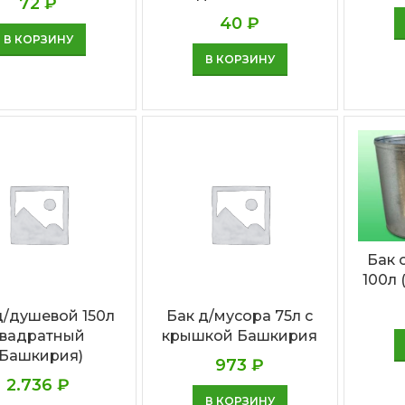
72
₽
40
₽
В КОРЗИНУ
В КОРЗИНУ
Бак 
100л 
д/душевой 150л
Бак д/мусора 75л с
квадратный
крышкой Башкирия
(Башкирия)
973
₽
2.736
₽
В КОРЗИНУ