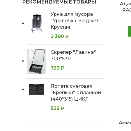
РЕКОМЕНДУЕМЫЕ ТОВАРЫ
Адап
RAC
Урна для мусора
"Уралочка-Бюджет"
Круглая
2.390
₽
Скрепер "Лавина"
700*530
739
₽
Лопата снеговая
"Крепыш" с планкой
(440*315) ЦИКЛ
528
₽
Амми