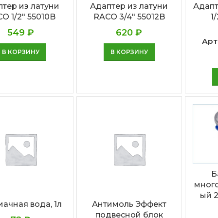
тер из латуни
Адаптер из латуни
Адапт
O 1/2″ 55010B
RACO 3/4″ 55012B
1
549
₽
620
₽
Арт
В КОРЗИНУ
В КОРЗИНУ
Б
мног
ый 
ачная вода, 1л
Антимоль Эффект
подвесной блок