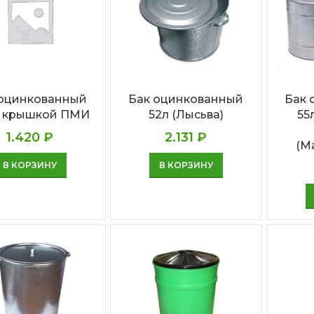
 оцинкованный
Бак оцинкованный
Бак 
с крышкой ПМИ
52л (Лысьва)
55
1.420
₽
2.131
₽
(М
В КОРЗИНУ
В КОРЗИНУ