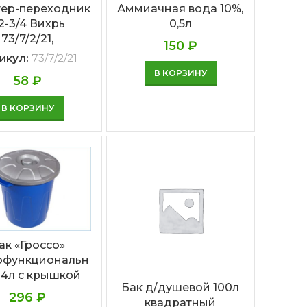
ер-переходник
Аммиачная вода 10%,
/2-3/4 Вихрь
0,5л
73/7/2/21,
150
₽
икул:
73/7/2/21
В КОРЗИНУ
58
₽
В КОРЗИНУ
ак «Гроссо»
офункциональн
24л с крышкой
Бак д/душевой 100л
296
₽
квадратный