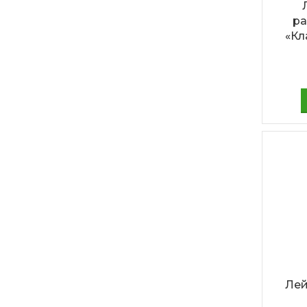
ра
«Кл
Лей