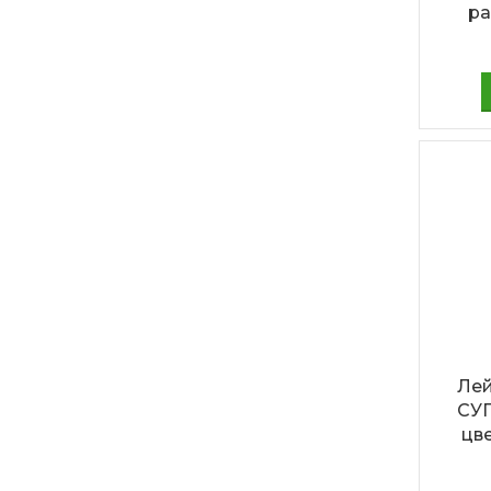
ра
Лей
СУ
цв