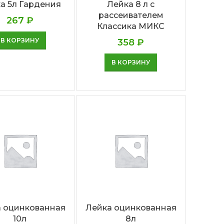
а 5л Гардения
Лейка 8 л с
рассеивателем
267
₽
Классика МИКС
В КОРЗИНУ
358
₽
В КОРЗИНУ
 оцинкованная
Лейка оцинкованная
10л
8л