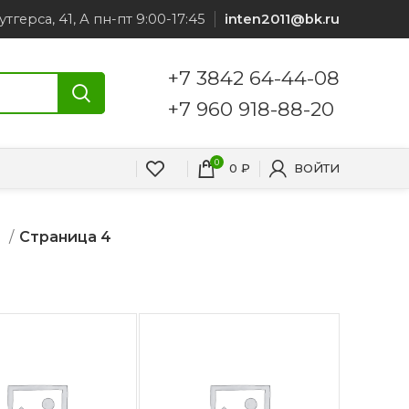
утгерса, 41, А пн-пт 9:00-17:45
inten2011@bk.ru
+7 3842 64-44-08
+7 960 918-88-20
0
0
₽
ВОЙТИ
ь
Страница 4