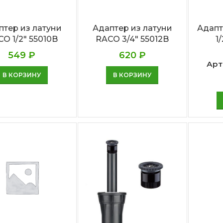
птер из латуни
Адаптер из латуни
Адапт
O 1/2″ 55010B
RACO 3/4″ 55012B
1
549
₽
620
₽
Арт
В КОРЗИНУ
В КОРЗИНУ