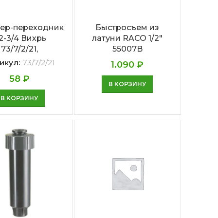
ер-переходник
Быстросъем из
/2-3/4 Вихрь
латуни RACO 1/2″
73/7/2/21,
55007B
икул:
73/7/2/21
1.090
₽
58
₽
В КОРЗИНУ
В КОРЗИНУ