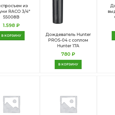
стросъем из
Д
уни RACO 3/4″
вы
55008B
1.598
₽
Дождеватель Hunter
В КОРЗИНУ
PROS-04 с соплом
Hunter 17A
780
₽
В КОРЗИНУ