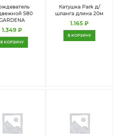
ождеватель
Катушка Park д/
двежной S80
шланга длина 20м
GARDENA
1.165
₽
1.349
₽
В КОРЗИНУ
В КОРЗИНУ