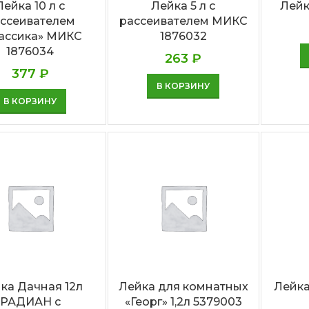
Лейка 10 л с
Лейка 5 л с
Лейк
ссеивателем
рассеивателем МИКС
ассика» МИКС
1876032
1876034
263
₽
377
₽
В КОРЗИНУ
В КОРЗИНУ
ка Дачная 12л
Лейка для комнатных
Лейка
РАДИАН с
«Георг» 1,2л 5379003