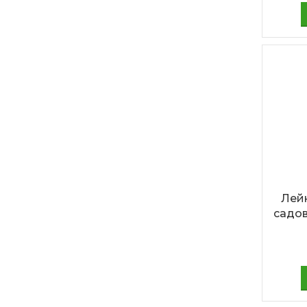
Лей
садов