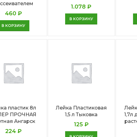
ссеивателем
1.078
₽
460
₽
В КОРЗИНУ
В КОРЗИНУ
ка пластик 8л
Лейка Пластиковая
Лейк
ПЕР ПРОЧНАЯ
1,5 л Тыковка
1,7л
етная Ангарск
раст
125
₽
224
₽
В КОРЗИНУ