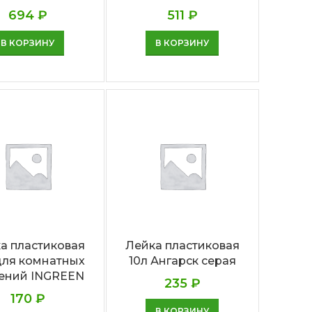
694
₽
511
₽
В КОРЗИНУ
В КОРЗИНУ
а пластиковая
Лейка пластиковая
 для комнатных
10л Ангарск серая
ений INGREEN
235
₽
170
₽
В КОРЗИНУ