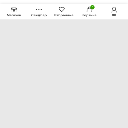
0
Магазин
Сайдбар
Избранные
Корзина
ЛК
ООО Интен
Кемеровская область-Кузбасс, г. Кемерово, ул.
Рутгерса, 41, А
+7 3842 64-18-90