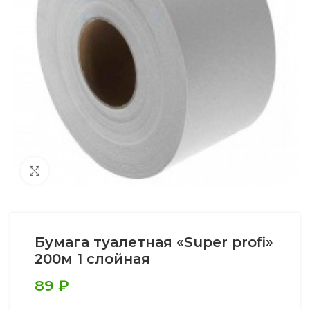
Увеличить
Бумага туалетная «Super profi»
200м 1 слойная
89
₽