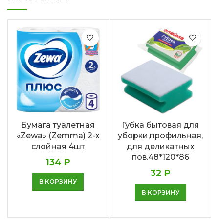
Бумага туалетная
Губка бытовая для
«Zewa» (Zemma) 2-х
уборки,профильная,
слойная 4шт
для деликатных
пов.48*120*86
134
₽
32
₽
В КОРЗИНУ
В КОРЗИНУ