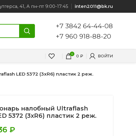
утгерса, 41, А пн-пт 9:00-17:45
inten2011@bk.ru
+7 3842 64-44-08
+7 960 918-88-20
0
0
₽
ВОЙТИ
flash LED 5372 (3xR6) пластик 2 реж.
онарь налобный Ultraflash
ED 5372 (3xR6) пластик 2 реж.
36
₽