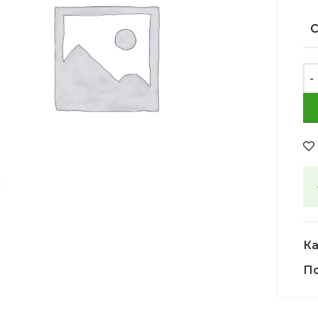
Увеличить
Ка
По