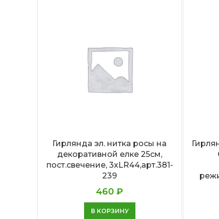
Гирлянда эл. нитка росы на
Гирля
декоративной елке 25см,
пост.свечение, 3xLR44,арт.381-
239
режи
460
₽
В КОРЗИНУ