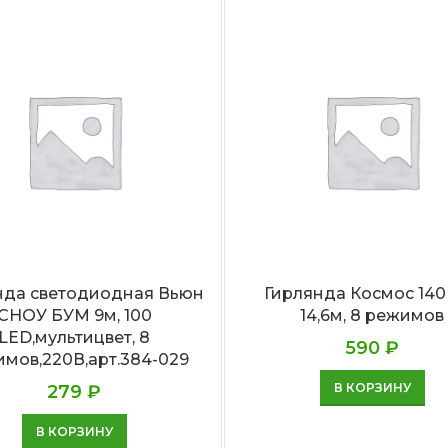
нда светодиодная Вьюн
Гирлянда Космос 14
СНОУ БУМ 9м, 100
14,6м, 8 режимов
LED,мультицвет, 8
590
₽
мов,220В,арт.384-029
В КОРЗИНУ
279
₽
В КОРЗИНУ