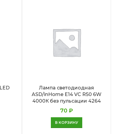
0LED
Лампа светодиодная
Л
ASD/inHome Е14 VC R50 6W
ASD/
4000К без пульсации 4264
б
70
₽
В КОРЗИНУ