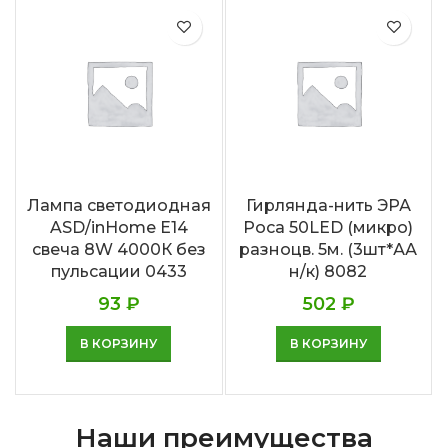
Лампа светодиодная
Гирлянда-нить ЭРА
ASD/inHome Е14
Роса 50LED (микро)
свеча 8W 4000К без
разноцв. 5м. (3шт*АА
пульсации 0433
н/к) 8082
93
₽
502
₽
В КОРЗИНУ
В КОРЗИНУ
Наши преимущества