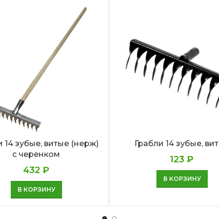
 14 зубые, витые (нерж)
Грабли 14 зубые, ви
с черенком
123
₽
432
₽
В КОРЗИНУ
В КОРЗИНУ