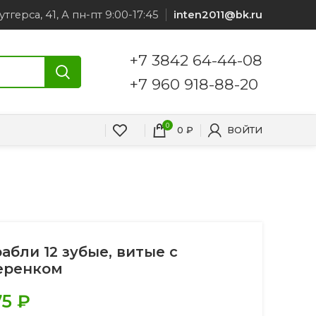
утгерса, 41, А пн-пт 9:00-17:45
inten2011@bk.ru
+7 3842 64-44-08
+7 960 918-88-20
0
0
₽
ВОЙТИ
рабли 12 зубые, витые с
еренком
75
₽