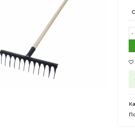
Увеличить
Ка
По