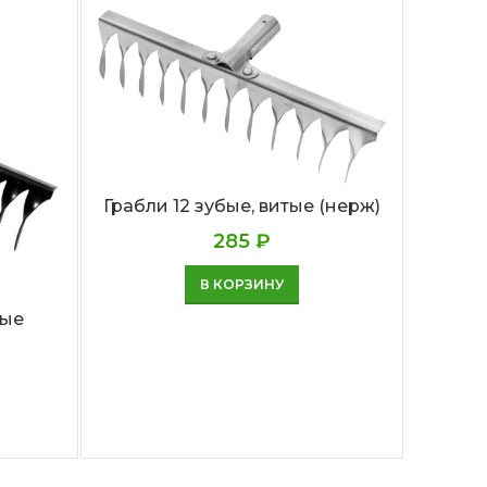
Грабли 12 зубые, витые (нерж)
Вилы 
285
₽
В КОРЗИНУ
тые