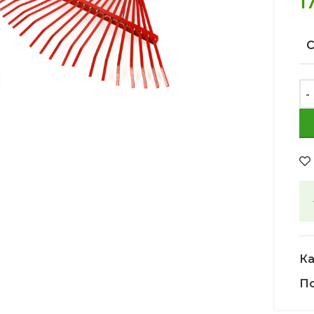
1
Увеличить
Ка
По