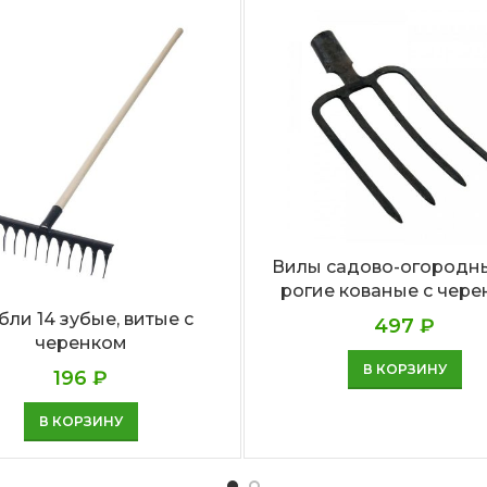
Вилы садово-огородны
рогие кованые с чер
бли 14 зубые, витые с
497
₽
черенком
В КОРЗИНУ
196
₽
В КОРЗИНУ