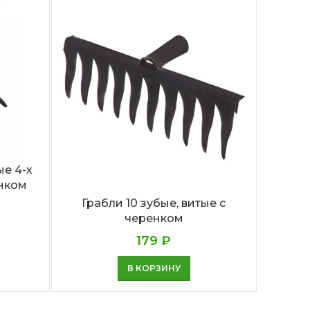
е 4-х
енком
Грабли 10 зубые, витые с
Вил
черенком
к
179
₽
В КОРЗИНУ