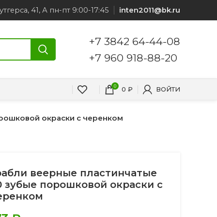
утгерса, 41, А пн-пт 9:00-17:45
inten2011@bk.ru
+7 3842 64-44-08
+7 960 918-88-20
0
0
₽
ВОЙТИ
орошковой окраски с черенком
рабли веерные пластинчатые
0 зубые порошковой окраски с
еренком