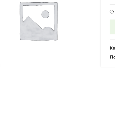
Ка
По
Увеличить