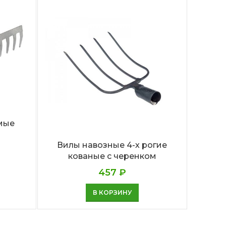
Вил
с
ямые
Вилы навозные 4-х рогие
кованые с черенком
457
₽
В КОРЗИНУ