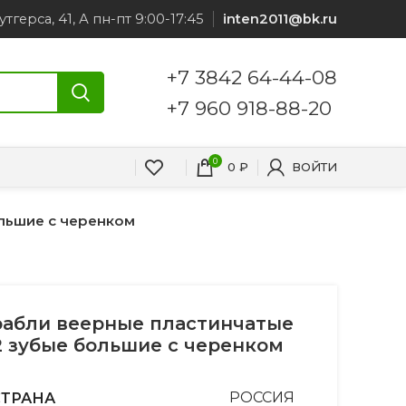
утгерса, 41, А пн-пт 9:00-17:45
inten2011@bk.ru
+7 3842 64-44-08
+7 960 918-88-20
0
0
₽
ВОЙТИ
льшие с черенком
рабли веерные пластинчатые
2 зубые большие с черенком
СТРАНА
РОССИЯ