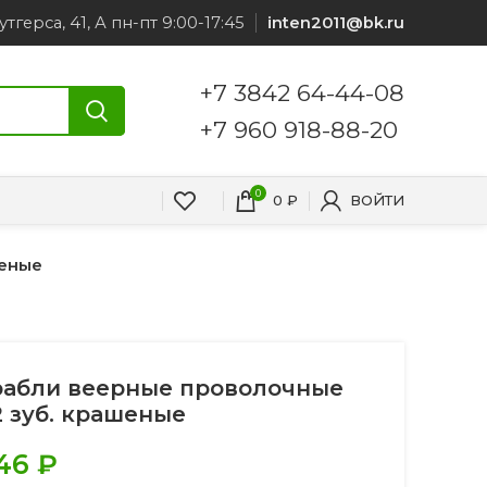
утгерса, 41, А пн-пт 9:00-17:45
inten2011@bk.ru
+7 3842 64-44-08
+7 960 918-88-20
0
0
₽
ВОЙТИ
шеные
рабли веерные проволочные
2 зуб. крашеные
46
₽