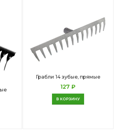
Грабли 14 зубые, прямые
Гра
127
₽
тые
В КОРЗИНУ