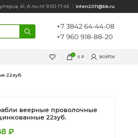
утгерса, 41, А пн-пт 9:00-17:45
inten2011@bk.ru
+7 3842 64-44-08
+7 960 918-88-20
0
0
₽
ВОЙТИ
е 22зуб.
рабли веерные проволочные
цинкованные 22зуб.
88
₽