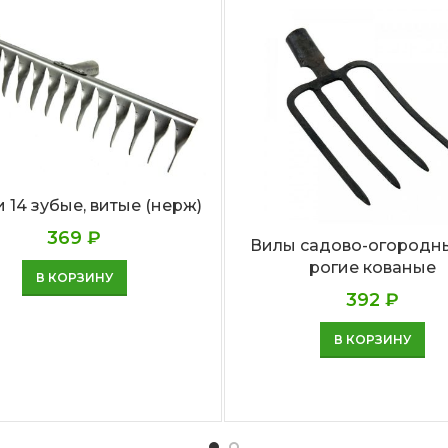
 14 зубые, витые (нерж)
369
₽
Вилы садово-огородны
рогие кованые
В КОРЗИНУ
392
₽
В КОРЗИНУ