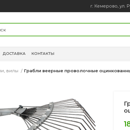
г. Кемерово, ул. Р
ДОСТАВКА
КОНТАКТЫ
ли, вилы
Грабли веерные проволочные оцинкованны
Г
о
1