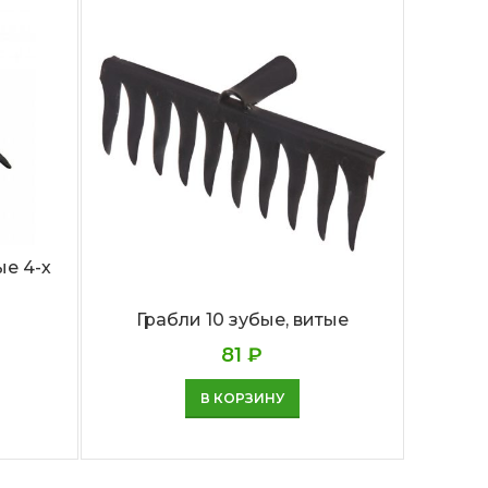
е 4-х
Граб
Грабли 10 зубые, витые
81
₽
В КОРЗИНУ