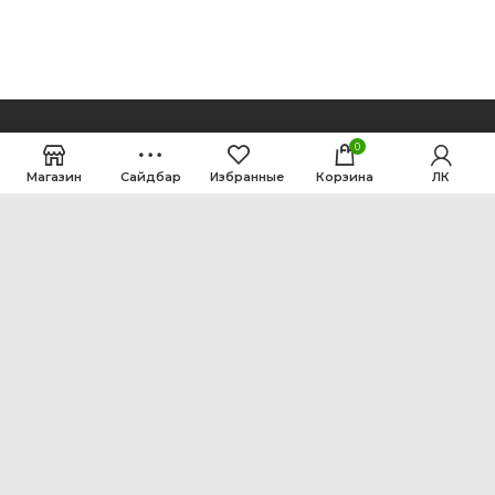
0
Магазин
Сайдбар
Избранные
Корзина
ЛК
ООО Интен
Кемеровская область-Кузбасс, г. Кемерово, ул.
Рутгерса, 41, А
+7 3842 64-18-90
inten2011@bk.ru