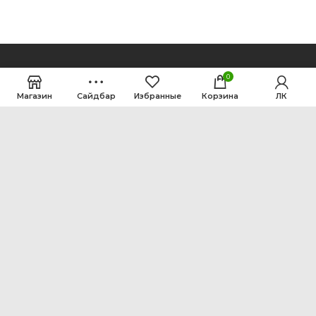
0
Магазин
Сайдбар
Избранные
Корзина
ЛК
ООО Интен
Кемеровская область-Кузбасс, г. Кемерово, ул.
Рутгерса, 41, А
+7 3842 64-18-90
inten2011@bk.ru