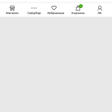
0
Магазин
Сайдбар
Избранные
Корзина
ЛК
ООО Интен
Кемеровская область-Кузбасс, г. Кемерово, ул.
Рутгерса, 41, А
+7 3842 64-18-90
inten2011@bk.ru