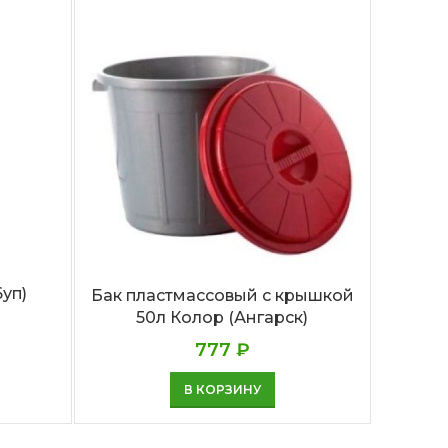
Бут
6уп)
Бак пластмассовый с крышкой
50л Колор (Ангарск)
777
₽
В КОРЗИНУ