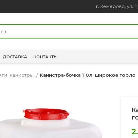
г. Кемерово, ул. Р
ДОСТАВКА
КОНТАКТЫ
яги, канистры
Канистра-бочка 110л. широкое горло
К
г
2