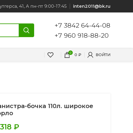
утгерса, 41, А пн-пт 9:00-17:45
inten2011@bk.ru
+7 3842 64-44-08
+7 960 918-88-20
0
0
₽
ВОЙТИ
анистра-бочка 110л. широкое
орло
.318
₽