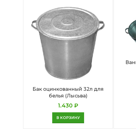
Ван
Бак оцинкованный 32л для
белья (Лысьва)
1.430
₽
В КОРЗИНУ