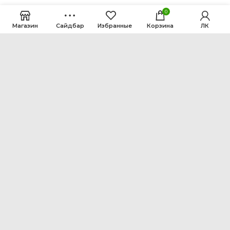
0
Магазин
Сайдбар
Избранные
Корзина
ЛК
ООО Интен
Кемеровская область-Кузбасс, г. Кемерово, ул.
Рутгерса, 41, А
+7 3842 64-18-90