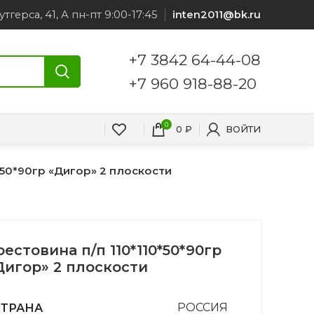
утгерса, 41, А пн-пт 9:00-17:45
inten2011@bk.ru
+7 3842 64-44-08
+7 960 918-88-20
0
0
₽
ВОЙТИ
*50*90гр «Дигор» 2 плоскости
рестовина п/п 110*110*50*90гр
Дигор» 2 плоскости
СТРАНА
РОССИЯ