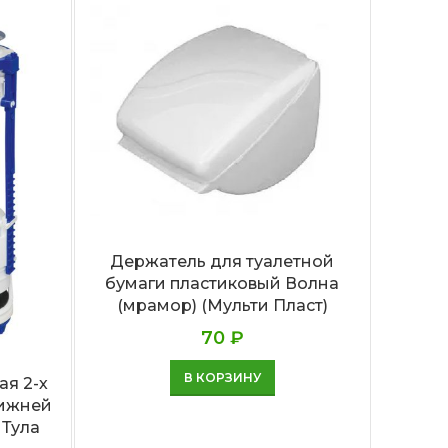
Держатель для туалетной
бумаги пластиковый Волна
Диспе
(мрамор) (Мульти Пласт)
KSI
н
70
₽
зер
В КОРЗИНУ
ая 2-х
нижней
 Тула