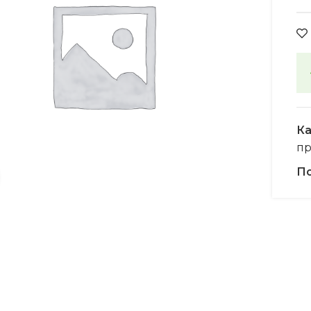
Ка
пр
По
Увеличить