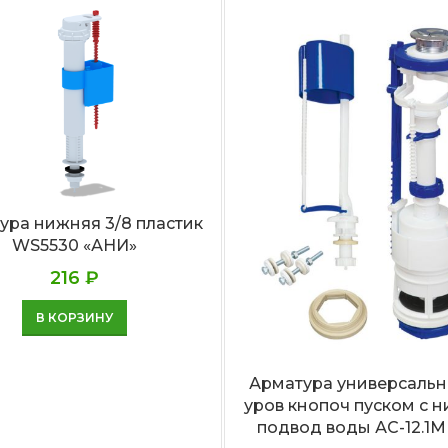
ура нижняя 3/8 пластик
WS5530 «АНИ»
216
₽
В КОРЗИНУ
Арматура универсальн
уров кнопоч пуском с 
подвод воды АС-12.1М