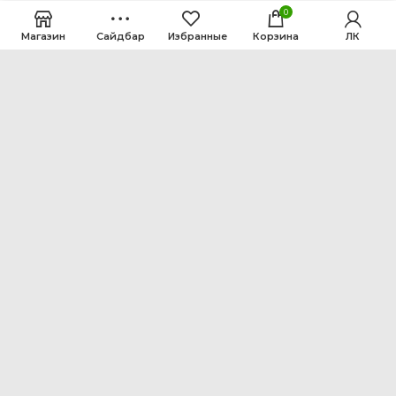
0
Магазин
Сайдбар
Избранные
Корзина
ЛК
ООО Интен
Кемеровская область-Кузбасс, г. Кемерово, ул.
Рутгерса, 41, А
+7 3842 64-18-90
inten2011@bk.ru