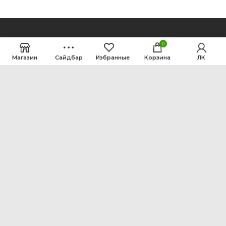
0
Магазин
Сайдбар
Избранные
Корзина
ЛК
ООО Интен
Кемеровская область-Кузбасс, г. Кемерово, ул.
Рутгерса, 41, А
+7 3842 64-18-90
inten2011@bk.ru