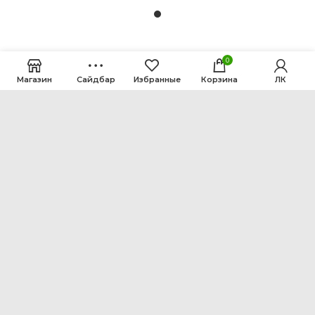
0
Магазин
Сайдбар
Избранные
Корзина
ЛК
ООО Интен
Кемеровская область-Кузбасс, г. Кемерово, ул.
Рутгерса, 41, А
+7 3842 64-18-90