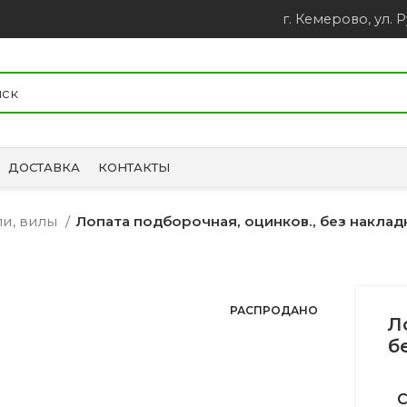
г. Кемерово, ул. Р
ДОСТАВКА
КОНТАКТЫ
ли, вилы
Лопата подборочная, оцинков., без наклад
РАСПРОДАНО
Л
б