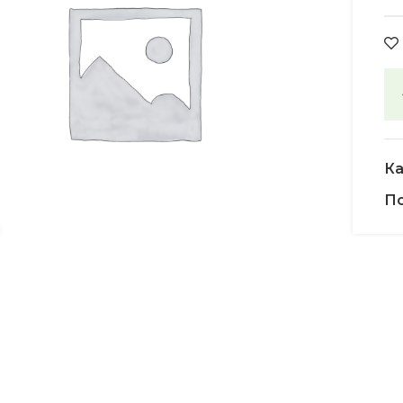
Ка
По
Увеличить