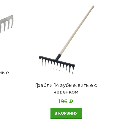
ямые
Грабли 14 зубые, витые с
Граб
черенком
196
₽
В КОРЗИНУ