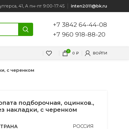
утгерса, 41, А пн-пт 9:00-17:45
inten2011@bk.ru
+7 3842 64-44-08
+7 960 918-88-20
0
0
₽
ВОЙТИ
ки, с черенком
опата подборочная, оцинков.,
ез накладки, с черенком
СТРАНА
РОССИЯ