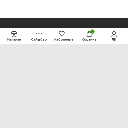
0
Магазин
Сайдбар
Избранные
Корзина
ЛК
ООО Интен
Кемеровская область-Кузбасс, г. Кемерово, ул.
Рутгерса, 41, А
+7 3842 64-18-90
inten2011@bk.ru