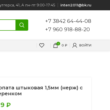
утгерса, 41, А пн-пт 9:00-17:45
inten2011@bk.ru
+7 3842 64-44-08
+7 960 918-88-20
0
0
₽
ВОЙТИ
опата штыковая 1,5мм (нерж) с
еренком
19
₽