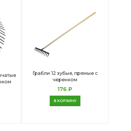
Грабли 12 зубые, прямые с
нчатые
черенком
нком
Гра
176
₽
В КОРЗИНУ