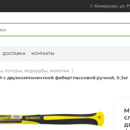
г. Кемерово, ул. Р
ДОСТАВКА
КОНТАКТЫ
ы, топоры, ледорубы, молотки
 с двухкомпонентной фиберглассовой ручкой, 0,3кг
М
с
д
Увеличить