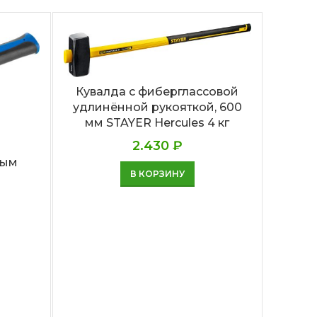
Кувалда с фиберглассовой
удлинённой рукояткой, 600
мм STAYER Hercules 4 кг
2.430
₽
вым
В КОРЗИНУ
Ки
р
фибер