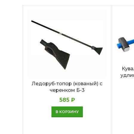
Кува
удли
Ледоруб-топор (кованый) с
черенком Б-3
585
₽
В КОРЗИНУ