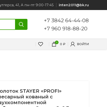
утгерса, 41, А пн-пт 9:00-17:45
inten2011@bk.ru
+7 3842 64-44-08
+7 960 918-88-20
0
0
₽
ВОЙТИ
олоток STAYER «PROFI»
лесарный кованый с
вухкомпонентной