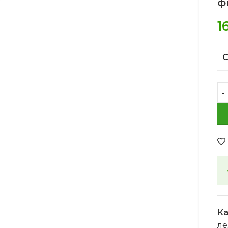
ф
1
Ка
ле