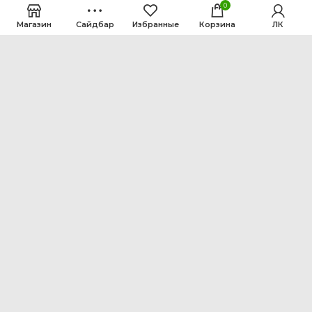
0
Магазин
Сайдбар
Избранные
Корзина
ЛК
ООО Интен
Кемеровская область-Кузбасс, г. Кемерово, ул.
Рутгерса, 41, А
+7 3842 64-18-90
inten2011@bk.ru