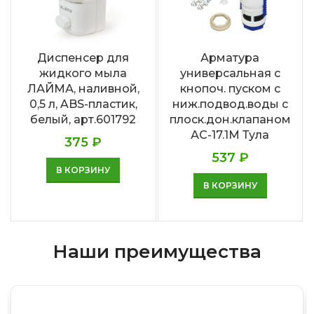
Диспенсер для
Арматура
жидкого мыла
универсальная с
ЛАЙМА, наливной,
кнопоч. пуском с
0,5 л, ABS-пластик,
ниж.подвод.воды с
белый, арт.601792
плоск.дон.клапаном
АС-17.1М Тула
375
₽
537
₽
В КОРЗИНУ
В КОРЗИНУ
Наши преимущества