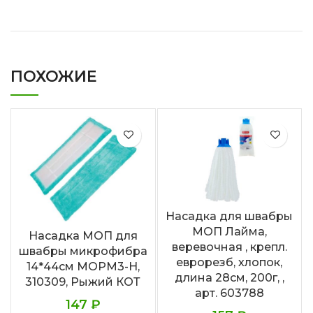
ПОХОЖИЕ
Насадка для швабры
МОП Лайма,
Насадка МОП для
веревочная , крепл.
швабры микрофибра
еврорезб, хлопок,
14*44см MOPM3-H,
длина 28см, 200г, ,
310309, Рыжий КОТ
арт. 603788
147
₽