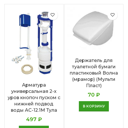
Держатель для
туалетной бумаги
пластиковый Волна
(мрамор) (Мульти
Арматура
Пласт)
универсальная 2-х
70
₽
уров кнопоч пуском с
нижней подвод
В КОРЗИНУ
воды АС-12.1М Тула
497
₽