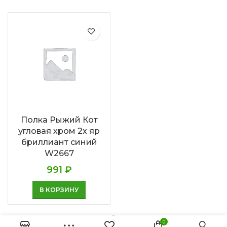
Полка Рыжий Кот
угловая хром 2х яр
бриллиант синий
W2667
991
₽
В КОРЗИНУ
0