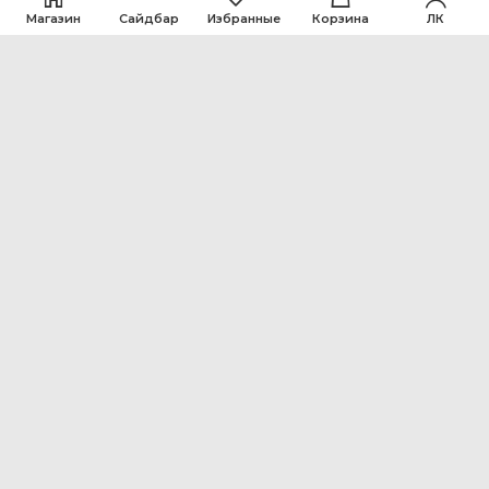
Магазин
Сайдбар
Избранные
Корзина
ЛК
ООО Интен
Кемеровская область-Кузбасс, г. Кемерово, ул.
Рутгерса, 41, А
+7 3842 64-18-90
inten2011@bk.ru