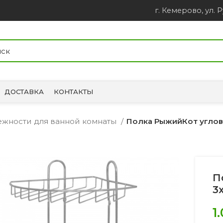
г. Кемерово, ул. Р
ДОСТАВКА
КОНТАКТЫ
лежности для ванной комнаты
Полка РыжийКот углова
П
3
1