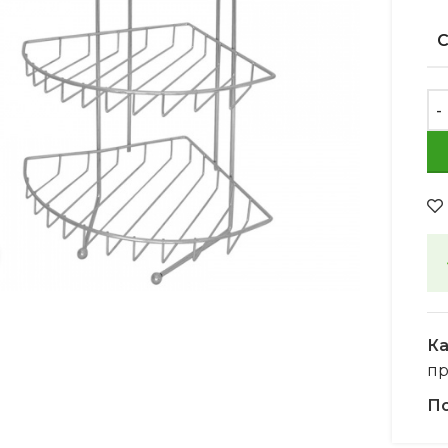
Увеличить
Ка
пр
По