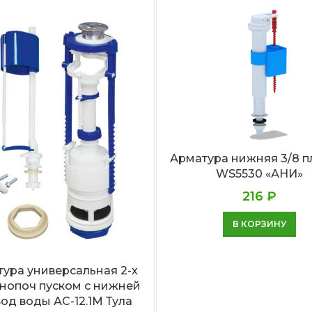
Арматура нижняя 3/8 п
WS5530 «АНИ»
216
₽
В КОРЗИНУ
ура универсальная 2-х
кнопоч пуском с нижней
од воды АС-12.1М Тула