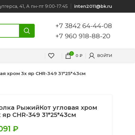
утгерса, 41, А пн-пт 9:00-17:45
inten2011@bk.ru
+7 3842 64-44-08
+7 960 918-88-20
0
0
₽
ВОЙТИ
я хром 3х яр CHR-349 31*25*43см
олка РыжийКот угловая хром
х яр CHR-349 31*25*43см
.091
₽