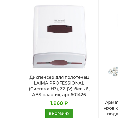
Диспенсер для полотенец
LAIMA PROFESSIONAL
(Система H3), ZZ (V), белый,
ABS-пластик, арт.601426
Армат
1.968
₽
уров 
подв
В КОРЗИНУ