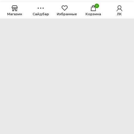
0
Магазин
Сайдбар
Избранные
Корзина
ЛК
ООО Интен
Кемеровская область-Кузбасс, г. Кемерово, ул.
Рутгерса, 41, А
+7 3842 64-18-90
inten2011@bk.ru