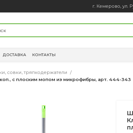
г. Кемерово, ул. Р
ДОСТАВКА
КОНТАКТЫ
ки, совки, тряпкодержатели
скоп., с плоским мопом из микрофибры, арт. 444-343
Ш
К
п