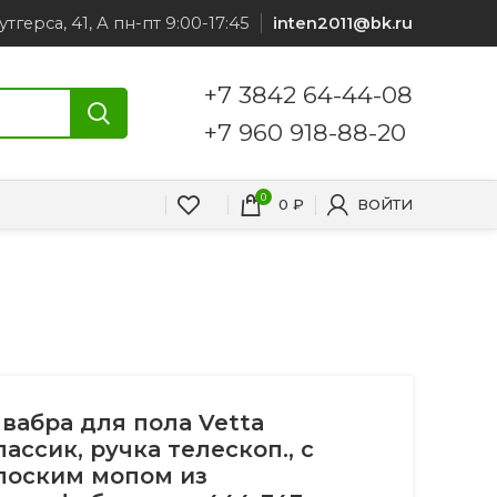
утгерса, 41, А пн-пт 9:00-17:45
inten2011@bk.ru
+7 3842 64-44-08
+7 960 918-88-20
0
0
₽
ВОЙТИ
вабра для пола Vetta
лассик, ручка телескоп., с
лоским мопом из