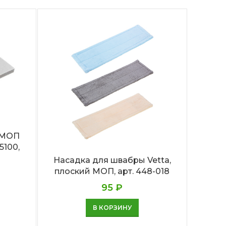
 МОП
Нас
5100,
липуч
Насадка для швабры Vetta,
плоский МОП, арт. 448-018
95
₽
В КОРЗИНУ