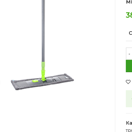
м
3
Увеличить
Ка
тр