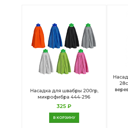
Насад
28
верев
Насадка для швабры 200гр,
микрофибра 444-296
325
₽
В КОРЗИНУ