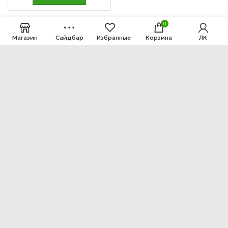
0
Магазин
Сайдбар
Избранные
Корзина
ЛК
ООО Интен
Кемеровская область-Кузбасс, г. Кемерово, ул.
Рутгерса, 41, А