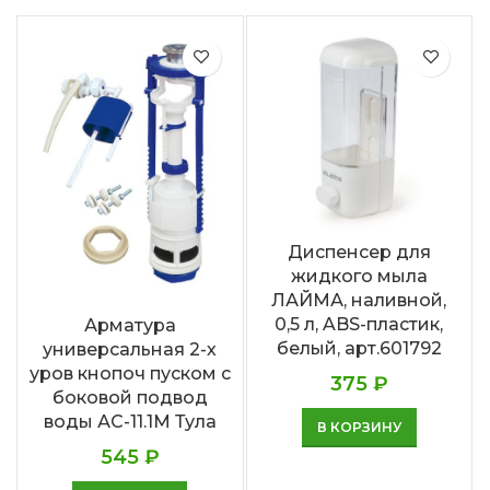
Диспенсер для
жидкого мыла
ЛАЙМА, наливной,
0,5 л, ABS-пластик,
Арматура
белый, арт.601792
универсальная 2-х
уров кнопоч пуском с
375
₽
боковой подвод
воды АС-11.1М Тула
В КОРЗИНУ
545
₽