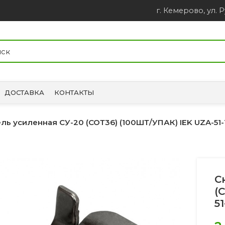
г. Кемерово, ул. Р
ДОСТАВКА
КОНТАКТЫ
ль усиленная СУ-20 (СОТ36) (100ШТ/УПАК) IEK UZA-51-
С
(
51