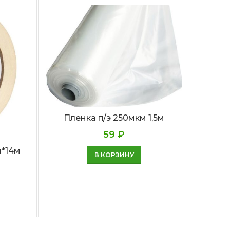
Пленка п/э 250мкм 1,5м
59
₽
*14м
С
В КОРЗИНУ
пол