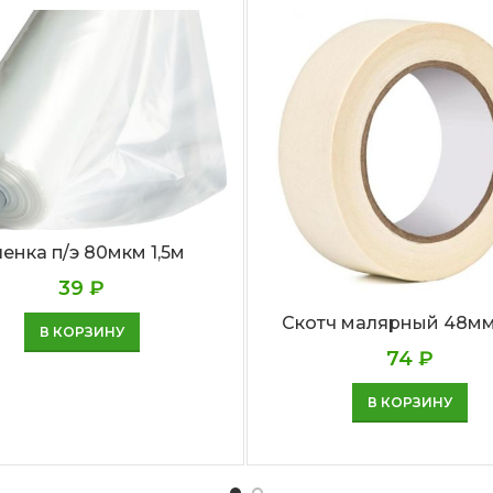
енка п/э 80мкм 1,5м
39
₽
Скотч малярный 48мм
В КОРЗИНУ
74
₽
В КОРЗИНУ