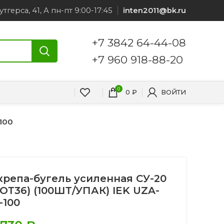
утгерса, 41, А пн-пт 9:00-17:45
inten2011@bk.ru
+7 3842 64-44-08
+7 960 918-88-20
0
0
₽
ВОЙТИ
100
крепа-бугель усиленная СУ-20
СОТ36) (100ШТ/УПАК) IEK UZA-
-100