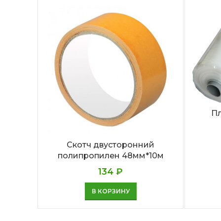
Пл
Скотч двусторонний
полипропилен 48мм*10м
134
₽
В КОРЗИНУ