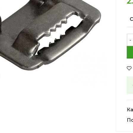
2
Увеличить
Ка
По