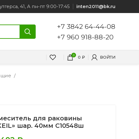
утгерса, 41, А пн-пт 9:00-17:45
inten2011@bk.ru
+7 3842 64-44-08
+7 960 918-88-20
0
0
₽
ВОЙТИ
ующие
меситель для раковины
KEIL» шар. 40мм С10548ш