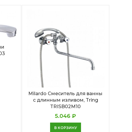
ни
03
Milardo Смеситель для ванны
Смес
с длинным изливом, Tring
Выдв
TRISB02M10
5.046
₽
В КОРЗИНУ