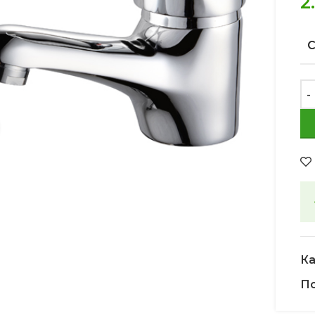
2
Увеличить
Ка
По