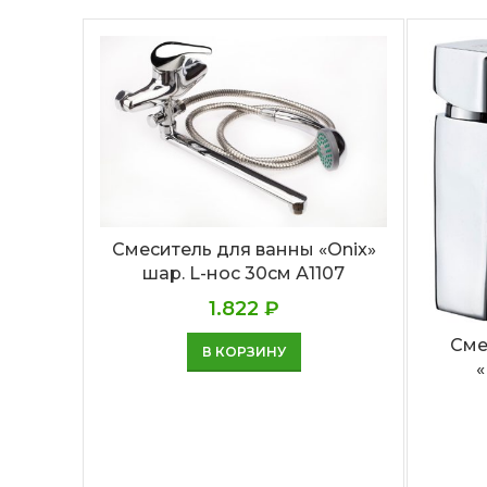
Смеситель для ванны «Onix»
шар. L-нос 30см А1107
1.822
₽
Сме
В КОРЗИНУ
«