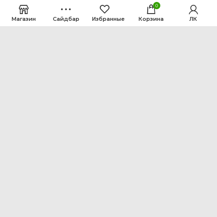
0
Магазин
Сайдбар
Избранные
Корзина
ЛК
ООО Интен
Кемеровская область-Кузбасс, г. Кемерово, ул.
Рутгерса, 41, А
+7 3842 64-18-90
inten2011@bk.ru