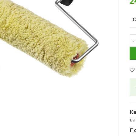
2
Увеличить
Ка
ва
По