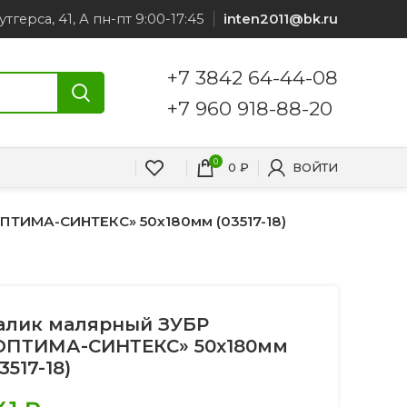
утгерса, 41, А пн-пт 9:00-17:45
inten2011@bk.ru
+7 3842 64-44-08
+7 960 918-88-20
0
0
₽
ВОЙТИ
ПТИМА-СИНТЕКС» 50х180мм (03517-18)
алик малярный ЗУБР
ОПТИМА-СИНТЕКС» 50х180мм
3517-18)