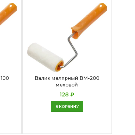
Вали
40, 24
100
Валик малярный ВМ-200
меховой
128
₽
В КОРЗИНУ